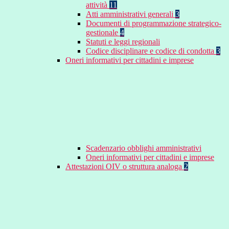
attività
11
Atti amministrativi generali
3
Documenti di programmazione strategico-
gestionale
4
Statuti e leggi regionali
Codice disciplinare e codice di condotta
3
Oneri informativi per cittadini e imprese
Scadenzario obblighi amministrativi
Oneri informativi per cittadini e imprese
Attestazioni OIV o struttura analoga
2