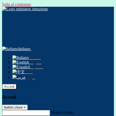
Salta al contenuto
Italiano
Italiano
English
Español
中文
عربى
Accedi
Accedi
button close
×
Nome Utente