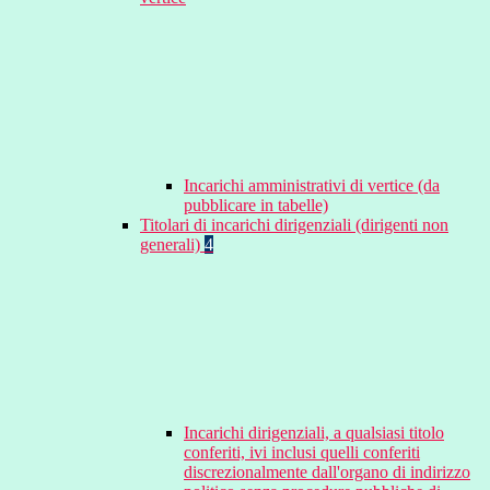
Incarichi amministrativi di vertice (da
pubblicare in tabelle)
Titolari di incarichi dirigenziali (dirigenti non
generali)
4
Incarichi dirigenziali, a qualsiasi titolo
conferiti, ivi inclusi quelli conferiti
discrezionalmente dall'organo di indirizzo