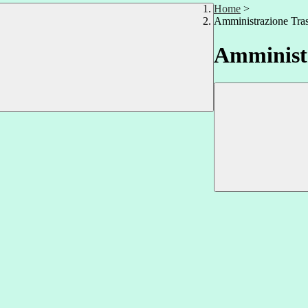
Home
>
Amministrazione Tra
Amministr