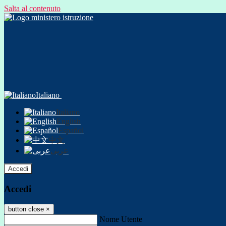
Salta al contenuto
Italiano
Italiano
English
Español
中文
عربى
Accedi
Accedi
button close
×
Nome Utente