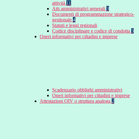
attività
11
Atti amministrativi generali
3
Documenti di programmazione strategico-
gestionale
4
Statuti e leggi regionali
Codice disciplinare e codice di condotta
3
Oneri informativi per cittadini e imprese
Scadenzario obblighi amministrativi
Oneri informativi per cittadini e imprese
Attestazioni OIV o struttura analoga
2