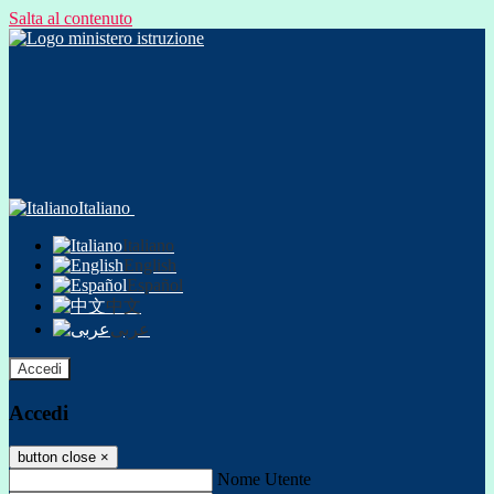
Salta al contenuto
Italiano
Italiano
English
Español
中文
عربى
Accedi
Accedi
button close
×
Nome Utente