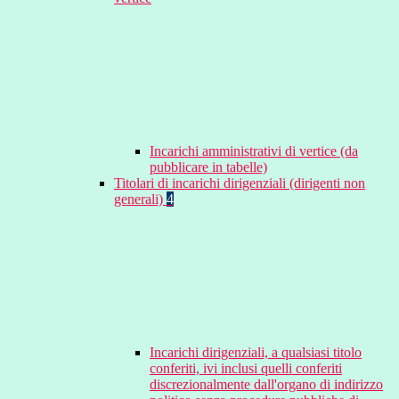
Incarichi amministrativi di vertice (da
pubblicare in tabelle)
Titolari di incarichi dirigenziali (dirigenti non
generali)
4
Incarichi dirigenziali, a qualsiasi titolo
conferiti, ivi inclusi quelli conferiti
discrezionalmente dall'organo di indirizzo