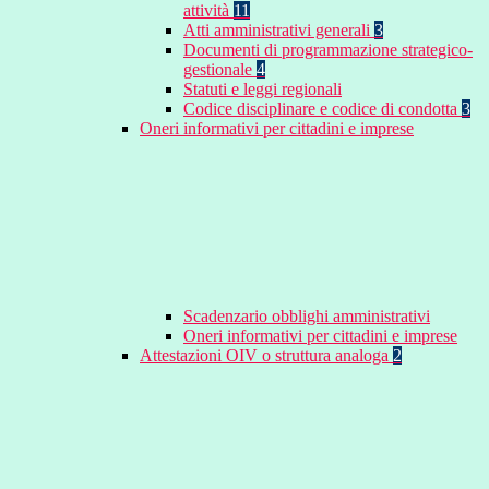
attività
11
Atti amministrativi generali
3
Documenti di programmazione strategico-
gestionale
4
Statuti e leggi regionali
Codice disciplinare e codice di condotta
3
Oneri informativi per cittadini e imprese
Scadenzario obblighi amministrativi
Oneri informativi per cittadini e imprese
Attestazioni OIV o struttura analoga
2