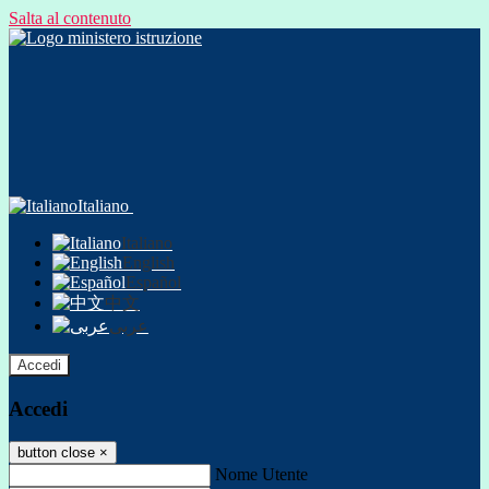
Salta al contenuto
Italiano
Italiano
English
Español
中文
عربى
Accedi
Accedi
button close
×
Nome Utente