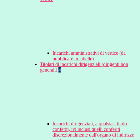
Incarichi amministrativi di vertice (da
pubblicare in tabelle)
Titolari di incarichi dirigenziali (dirigenti non
generali)
4
Incarichi dirigenziali, a qualsiasi titolo
conferiti, ivi inclusi quelli conferiti
discrezionalmente dall'organo di indirizzo