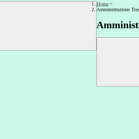
Home
>
Amministrazione Tra
Amministr