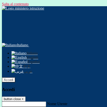
Salta al contenuto
Italiano
Italiano
English
Español
中文
عربى
Accedi
Accedi
button close
×
Nome Utente