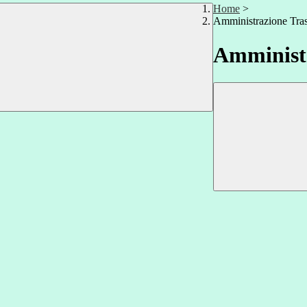
Home
>
Amministrazione Tra
Amministr