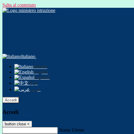
Salta al contenuto
Italiano
Italiano
English
Español
中文
عربى
Accedi
Accedi
button close
×
Nome Utente