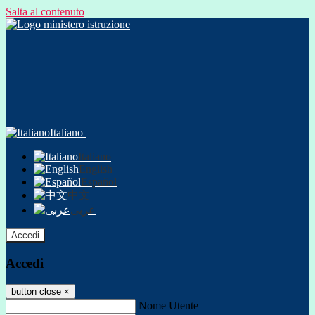
Salta al contenuto
Italiano
Italiano
English
Español
中文
عربى
Accedi
Accedi
button close
×
Nome Utente