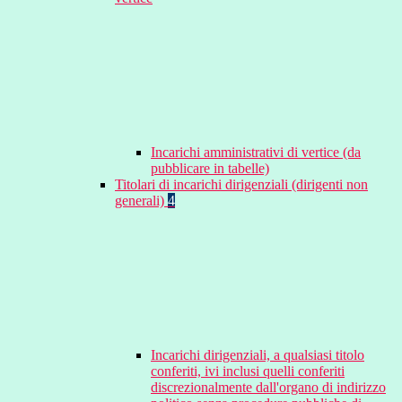
Incarichi amministrativi di vertice (da
pubblicare in tabelle)
Titolari di incarichi dirigenziali (dirigenti non
generali)
4
Incarichi dirigenziali, a qualsiasi titolo
conferiti, ivi inclusi quelli conferiti
discrezionalmente dall'organo di indirizzo