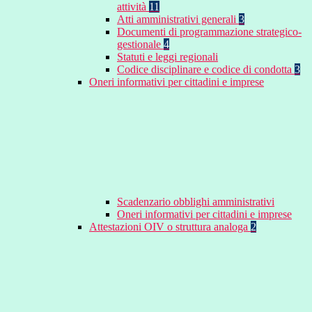
attività
11
Atti amministrativi generali
3
Documenti di programmazione strategico-
gestionale
4
Statuti e leggi regionali
Codice disciplinare e codice di condotta
3
Oneri informativi per cittadini e imprese
Scadenzario obblighi amministrativi
Oneri informativi per cittadini e imprese
Attestazioni OIV o struttura analoga
2