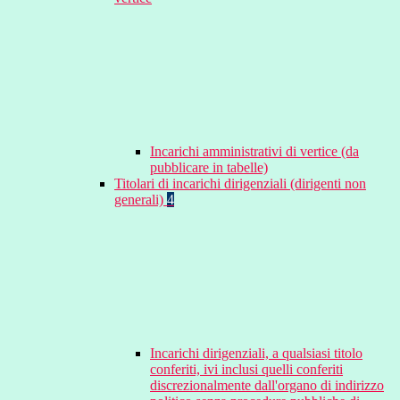
Incarichi amministrativi di vertice (da
pubblicare in tabelle)
Titolari di incarichi dirigenziali (dirigenti non
generali)
4
Incarichi dirigenziali, a qualsiasi titolo
conferiti, ivi inclusi quelli conferiti
discrezionalmente dall'organo di indirizzo