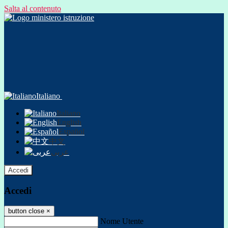
Salta al contenuto
Italiano
Italiano
English
Español
中文
عربى
Accedi
Accedi
button close
×
Nome Utente