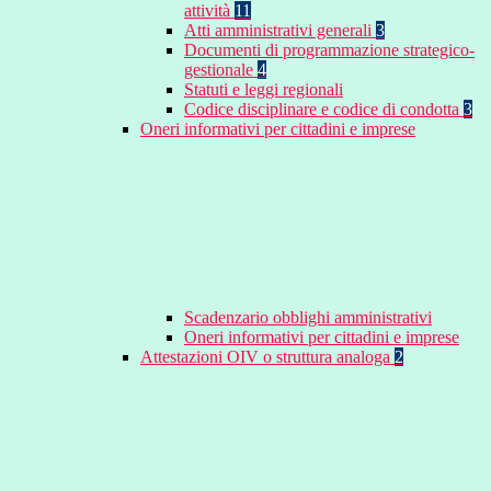
attività
11
Atti amministrativi generali
3
Documenti di programmazione strategico-
gestionale
4
Statuti e leggi regionali
Codice disciplinare e codice di condotta
3
Oneri informativi per cittadini e imprese
Scadenzario obblighi amministrativi
Oneri informativi per cittadini e imprese
Attestazioni OIV o struttura analoga
2