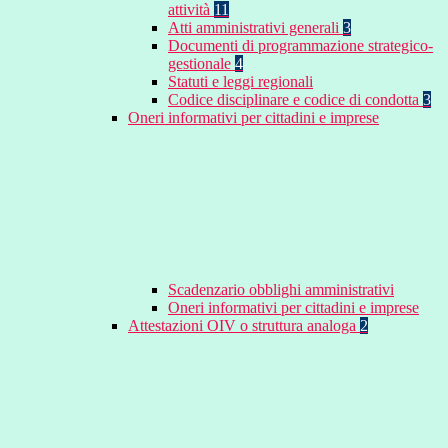
attività
11
Atti amministrativi generali
3
Documenti di programmazione strategico-
gestionale
4
Statuti e leggi regionali
Codice disciplinare e codice di condotta
3
Oneri informativi per cittadini e imprese
Scadenzario obblighi amministrativi
Oneri informativi per cittadini e imprese
Attestazioni OIV o struttura analoga
2