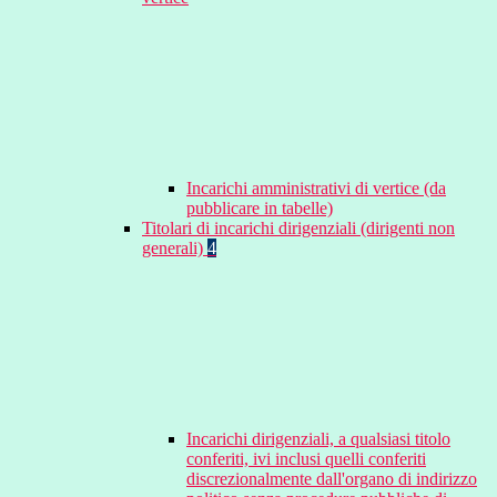
Incarichi amministrativi di vertice (da
pubblicare in tabelle)
Titolari di incarichi dirigenziali (dirigenti non
generali)
4
Incarichi dirigenziali, a qualsiasi titolo
conferiti, ivi inclusi quelli conferiti
discrezionalmente dall'organo di indirizzo