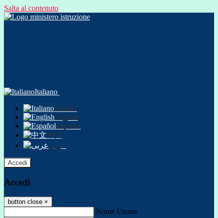
Salta al contenuto
Italiano
Italiano
English
Español
中文
عربى
Accedi
Accedi
button close
×
Nome Utente