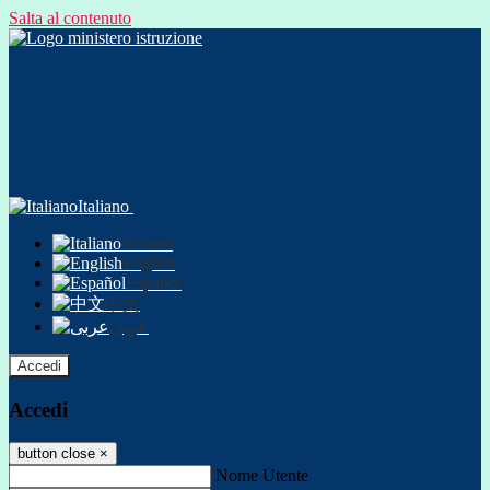
Salta al contenuto
Italiano
Italiano
English
Español
中文
عربى
Accedi
Accedi
button close
×
Nome Utente