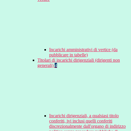
Incarichi amministrativi di vertice (da
pubblicare in tabelle)
Titolari di incarichi dirigenziali (dirigenti non
generali)
4
Incarichi dirigenziali, a qualsiasi titolo
conferiti, ivi inclusi quelli conferiti
discrezionalmente dall'organo di indirizzo