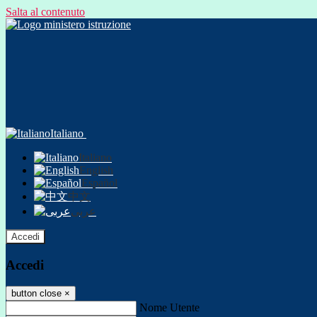
Salta al contenuto
Italiano
Italiano
English
Español
中文
عربى
Accedi
Accedi
button close
×
Nome Utente