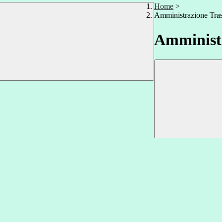
Home
>
Amministrazione Tra
Amministr