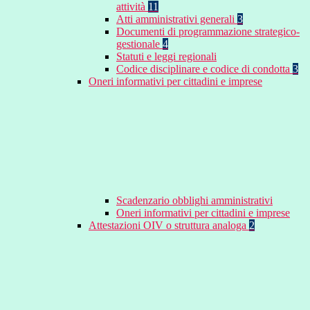
attività
11
Atti amministrativi generali
3
Documenti di programmazione strategico-
gestionale
4
Statuti e leggi regionali
Codice disciplinare e codice di condotta
3
Oneri informativi per cittadini e imprese
Scadenzario obblighi amministrativi
Oneri informativi per cittadini e imprese
Attestazioni OIV o struttura analoga
2