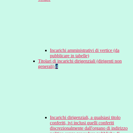
Incarichi amministrativi di vertice (da
pubblicare in tabelle)
Titolari di incarichi dirigenziali (dirigenti non
generali)
4
Incarichi dirigenziali, a qualsiasi titolo
conferiti, ivi inclusi quelli conferiti
discrezionalmente dall'organo di indirizzo