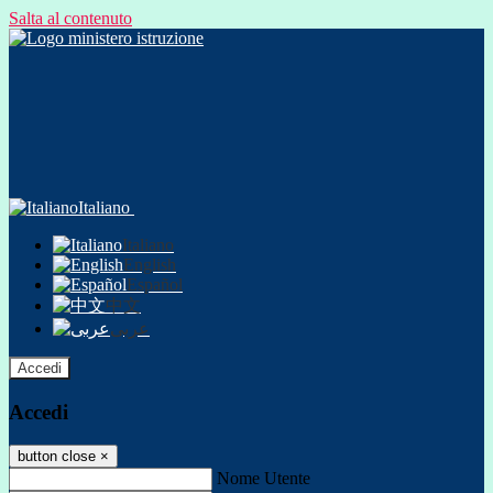
Salta al contenuto
Italiano
Italiano
English
Español
中文
عربى
Accedi
Accedi
button close
×
Nome Utente