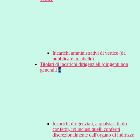
Incarichi amministrativi di vertice (da
pubblicare in tabelle)
Titolari di incarichi dirigenziali (dirigenti non
generali)
4
Incarichi dirigenziali, a qualsiasi titolo
conferiti, ivi inclusi quelli conferiti
discrezionalmente dall'organo di indirizzo