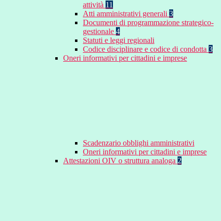
attività
11
Atti amministrativi generali
3
Documenti di programmazione strategico-
gestionale
4
Statuti e leggi regionali
Codice disciplinare e codice di condotta
3
Oneri informativi per cittadini e imprese
Scadenzario obblighi amministrativi
Oneri informativi per cittadini e imprese
Attestazioni OIV o struttura analoga
2