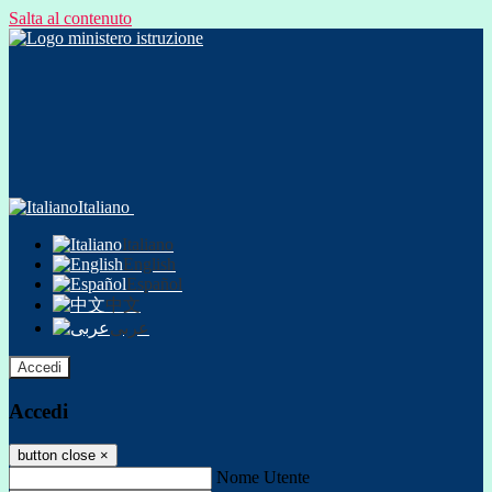
Salta al contenuto
Italiano
Italiano
English
Español
中文
عربى
Accedi
Accedi
button close
×
Nome Utente