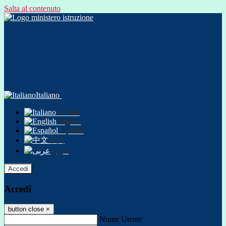
Salta al contenuto
Italiano
Italiano
English
Español
中文
عربى
Accedi
Accedi
button close
×
Nome Utente