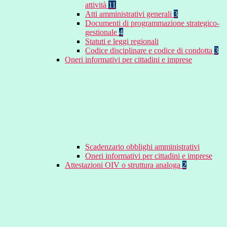
attività
11
Atti amministrativi generali
3
Documenti di programmazione strategico-
gestionale
4
Statuti e leggi regionali
Codice disciplinare e codice di condotta
3
Oneri informativi per cittadini e imprese
Scadenzario obblighi amministrativi
Oneri informativi per cittadini e imprese
Attestazioni OIV o struttura analoga
2