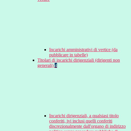
Incarichi amministrativi di vertice (da
pubblicare in tabelle)
Titolari di incarichi dirigenziali (dirigenti non
generali)
4
Incarichi dirigenziali, a qualsiasi titolo
conferiti, ivi inclusi quelli conferiti
discrezionalmente dall'organo di indirizzo