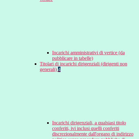
Incarichi amministrativi di vertice (da
pubblicare in tabelle)
Titolari di incarichi dirigenziali (dirigenti non
generali)
4
Incarichi dirigenziali, a qualsiasi titolo
conferiti, ivi inclusi quelli conferiti
discrezionalmente dall'organo di indirizzo