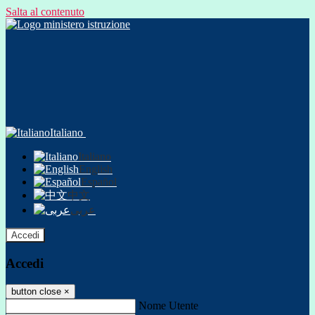
Salta al contenuto
Italiano
Italiano
English
Español
中文
عربى
Accedi
Accedi
button close
×
Nome Utente