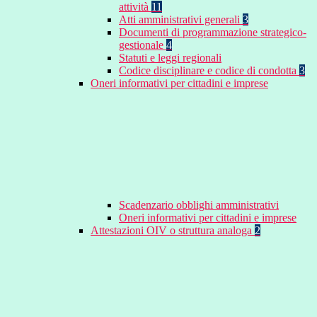
attività
11
Atti amministrativi generali
3
Documenti di programmazione strategico-
gestionale
4
Statuti e leggi regionali
Codice disciplinare e codice di condotta
3
Oneri informativi per cittadini e imprese
Scadenzario obblighi amministrativi
Oneri informativi per cittadini e imprese
Attestazioni OIV o struttura analoga
2