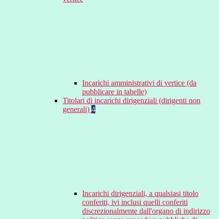
Incarichi amministrativi di vertice (da
pubblicare in tabelle)
Titolari di incarichi dirigenziali (dirigenti non
generali)
4
Incarichi dirigenziali, a qualsiasi titolo
conferiti, ivi inclusi quelli conferiti
discrezionalmente dall'organo di indirizzo