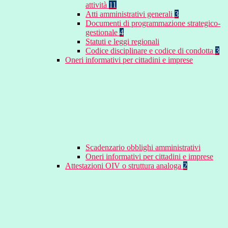
attività
11
Atti amministrativi generali
3
Documenti di programmazione strategico-
gestionale
4
Statuti e leggi regionali
Codice disciplinare e codice di condotta
3
Oneri informativi per cittadini e imprese
Scadenzario obblighi amministrativi
Oneri informativi per cittadini e imprese
Attestazioni OIV o struttura analoga
2