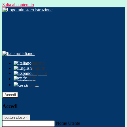
Salta al contenuto
Italiano
Italiano
English
Español
中文
عربى
Accedi
Accedi
button close
×
Nome Utente