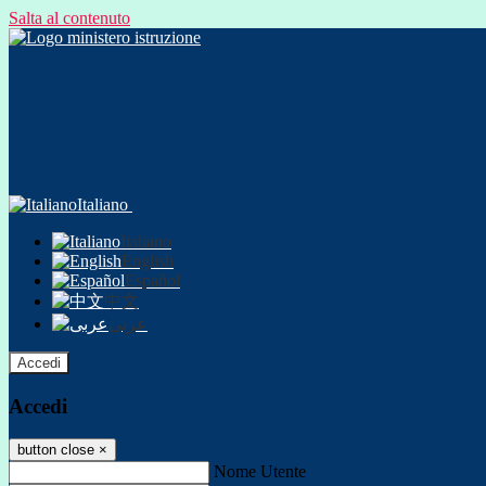
Salta al contenuto
Italiano
Italiano
English
Español
中文
عربى
Accedi
Accedi
button close
×
Nome Utente