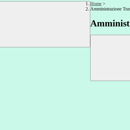
Home
>
Amministrazione Tra
Amministr