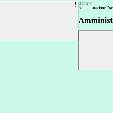
Home
>
Amministrazione Tra
Amministr