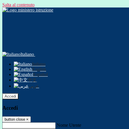
Salta al contenuto
Italiano
Italiano
English
Español
中文
عربى
Accedi
Accedi
button close
×
Nome Utente