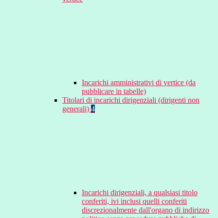
Incarichi amministrativi di vertice (da
pubblicare in tabelle)
Titolari di incarichi dirigenziali (dirigenti non
generali)
4
Incarichi dirigenziali, a qualsiasi titolo
conferiti, ivi inclusi quelli conferiti
discrezionalmente dall'organo di indirizzo