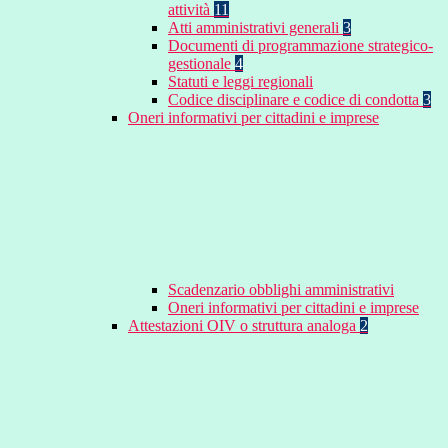
attività
11
Atti amministrativi generali
3
Documenti di programmazione strategico-
gestionale
4
Statuti e leggi regionali
Codice disciplinare e codice di condotta
3
Oneri informativi per cittadini e imprese
Scadenzario obblighi amministrativi
Oneri informativi per cittadini e imprese
Attestazioni OIV o struttura analoga
2