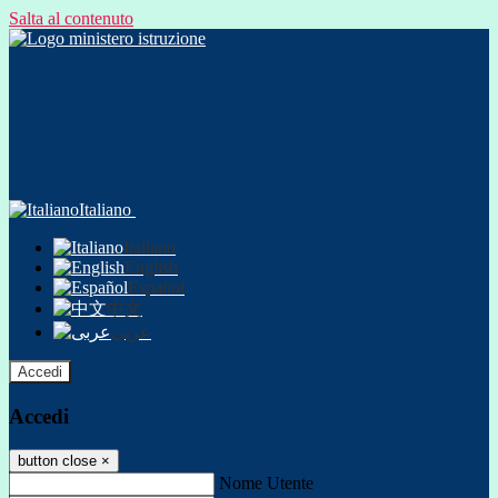
Salta al contenuto
Italiano
Italiano
English
Español
中文
عربى
Accedi
Accedi
button close
×
Nome Utente