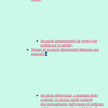
Incarichi amministrativi di vertice (da
pubblicare in tabelle)
Titolari di incarichi dirigenziali (dirigenti non
generali)
4
Incarichi dirigenziali, a qualsiasi titolo
conferiti, ivi inclusi quelli conferiti
discrezionalmente dall'organo di indirizzo