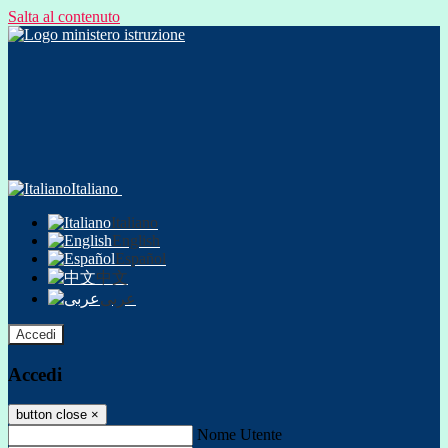
Salta al contenuto
Italiano
Italiano
English
Español
中文
عربى
Accedi
Accedi
button close
×
Nome Utente