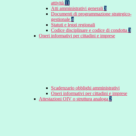
attività
11
Atti amministrativi generali
3
Documenti di programmazione strategico-
gestionale
4
Statuti e leggi regionali
Codice disciplinare e codice di condotta
3
Oneri informativi per cittadini e imprese
Scadenzario obblighi amministrativi
Oneri informativi per cittadini e imprese
Attestazioni OIV o struttura analoga
2