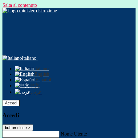
Salta al contenuto
Italiano
Italiano
English
Español
中文
عربى
Accedi
Accedi
button close
×
Nome Utente