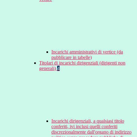
Incarichi amministrativi di vertice (da
pubblicare in tabelle)
Titolari di incarichi dirigenziali (dirigenti non
generali)
4
Incarichi dirigenziali, a qualsiasi titolo
conferiti, ivi inclusi quelli conferiti
discrezionalmente dall'organo di indirizzo