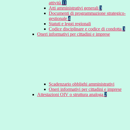
attività
11
Atti amministrativi generali
3
Documenti di programmazione strategico-
gestionale
4
Statuti e leggi regionali
Codice disciplinare e codice di condotta
3
Oneri informativi per cittadini e imprese
Scadenzario obblighi amministrativi
Oneri informativi per cittadini e imprese
Attestazioni OIV o struttura analoga
2