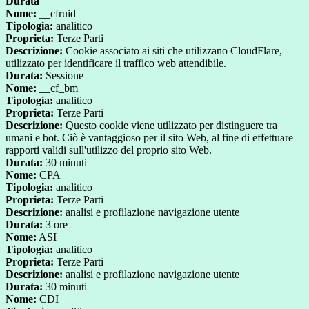
Durata
Nome:
__cfruid
Tipologia:
analitico
Proprieta:
Terze Parti
Descrizione:
Cookie associato ai siti che utilizzano CloudFlare,
utilizzato per identificare il traffico web attendibile.
Durata:
Sessione
Nome:
__cf_bm
Tipologia:
analitico
Proprieta:
Terze Parti
Descrizione:
Questo cookie viene utilizzato per distinguere tra
umani e bot. Ciò è vantaggioso per il sito Web, al fine di effettuare
rapporti validi sull'utilizzo del proprio sito Web.
Durata:
30 minuti
Nome:
CPA
Tipologia:
analitico
Proprieta:
Terze Parti
Descrizione:
analisi e profilazione navigazione utente
Durata:
3 ore
Nome:
ASI
Tipologia:
analitico
Proprieta:
Terze Parti
Descrizione:
analisi e profilazione navigazione utente
Durata:
30 minuti
Nome:
CDI