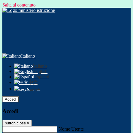
Salta al contenuto
Italiano
Italiano
English
Español
中文
عربى
Accedi
Accedi
button close
×
Nome Utente