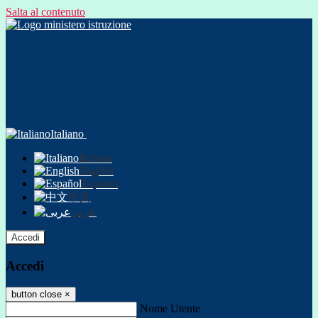
Salta al contenuto
Italiano
Italiano
English
Español
中文
عربى
Accedi
Accedi
button close
×
Nome Utente