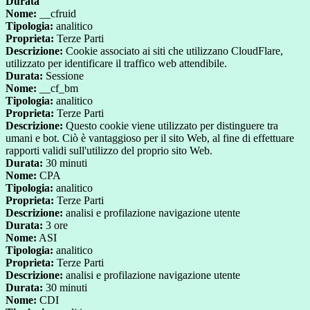
Durata
Nome:
__cfruid
Tipologia:
analitico
Proprieta:
Terze Parti
Descrizione:
Cookie associato ai siti che utilizzano CloudFlare,
utilizzato per identificare il traffico web attendibile.
Durata:
Sessione
Nome:
__cf_bm
Tipologia:
analitico
Proprieta:
Terze Parti
Descrizione:
Questo cookie viene utilizzato per distinguere tra
umani e bot. Ciò è vantaggioso per il sito Web, al fine di effettuare
rapporti validi sull'utilizzo del proprio sito Web.
Durata:
30 minuti
Nome:
CPA
Tipologia:
analitico
Proprieta:
Terze Parti
Descrizione:
analisi e profilazione navigazione utente
Durata:
3 ore
Nome:
ASI
Tipologia:
analitico
Proprieta:
Terze Parti
Descrizione:
analisi e profilazione navigazione utente
Durata:
30 minuti
Nome:
CDI