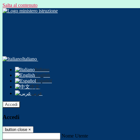
Salta al contenuto
Italiano
Italiano
English
Español
中文
عربى
Accedi
Accedi
button close
×
Nome Utente