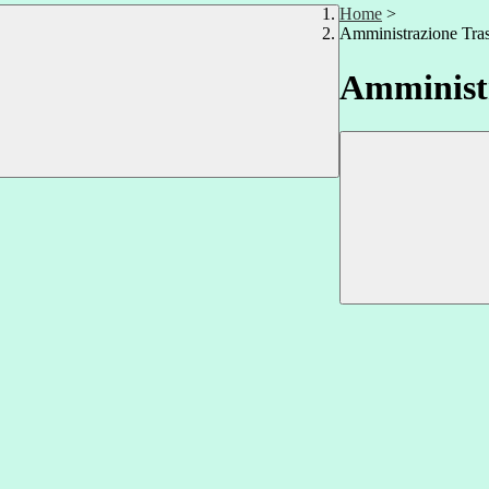
Home
>
Amministrazione Tra
Amministr