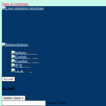
Salta al contenuto
Italiano
Italiano
English
Español
中文
عربى
Accedi
Accedi
button close
×
Nome Utente