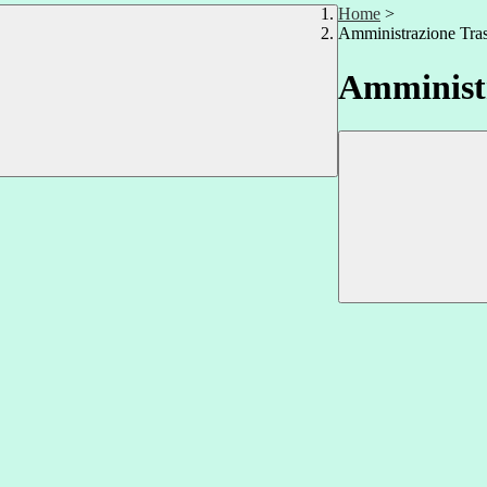
Home
>
Amministrazione Tra
Amministr