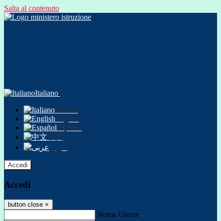
Salta al contenuto
Italiano
Italiano
English
Español
中文
عربى
Accedi
Accedi
button close
×
Nome Utente