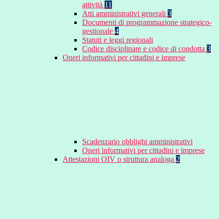
attività
11
Atti amministrativi generali
3
Documenti di programmazione strategico-
gestionale
4
Statuti e leggi regionali
Codice disciplinare e codice di condotta
3
Oneri informativi per cittadini e imprese
Scadenzario obblighi amministrativi
Oneri informativi per cittadini e imprese
Attestazioni OIV o struttura analoga
2