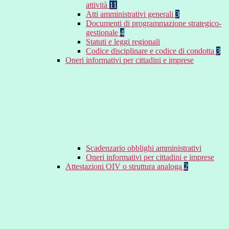
attività
11
Atti amministrativi generali
3
Documenti di programmazione strategico-
gestionale
4
Statuti e leggi regionali
Codice disciplinare e codice di condotta
3
Oneri informativi per cittadini e imprese
Scadenzario obblighi amministrativi
Oneri informativi per cittadini e imprese
Attestazioni OIV o struttura analoga
2