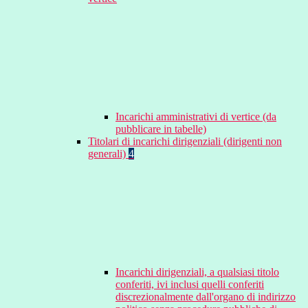
Incarichi amministrativi di vertice (da
pubblicare in tabelle)
Titolari di incarichi dirigenziali (dirigenti non
generali)
4
Incarichi dirigenziali, a qualsiasi titolo
conferiti, ivi inclusi quelli conferiti
discrezionalmente dall'organo di indirizzo