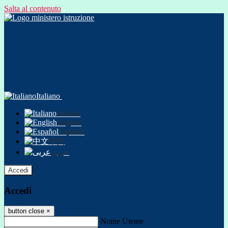
Salta al contenuto
Italiano
Italiano
English
Español
中文
عربى
Accedi
Accedi
button close
×
Nome Utente