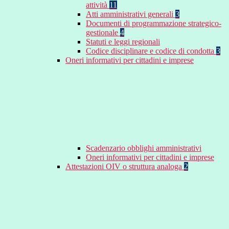
attività
11
Atti amministrativi generali
3
Documenti di programmazione strategico-
gestionale
4
Statuti e leggi regionali
Codice disciplinare e codice di condotta
3
Oneri informativi per cittadini e imprese
Scadenzario obblighi amministrativi
Oneri informativi per cittadini e imprese
Attestazioni OIV o struttura analoga
2