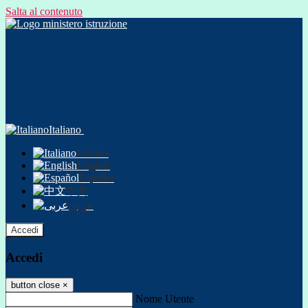
Salta al contenuto
Italiano
Italiano
English
Español
中文
عربى
Accedi
Accedi
button close
×
Nome Utente