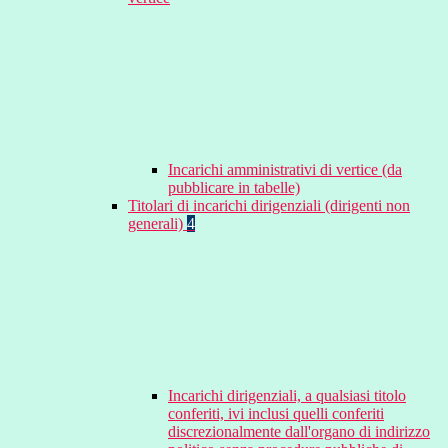
Incarichi amministrativi di vertice (da
pubblicare in tabelle)
Titolari di incarichi dirigenziali (dirigenti non
generali)
4
Incarichi dirigenziali, a qualsiasi titolo
conferiti, ivi inclusi quelli conferiti
discrezionalmente dall'organo di indirizzo