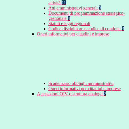
attività
11
Atti amministrativi generali
3
Documenti di programmazione strategico-
gestionale
4
Statuti e leggi regionali
Codice disciplinare e codice di condotta
3
Oneri informativi per cittadini e imprese
Scadenzario obblighi amministrativi
Oneri informativi per cittadini e imprese
Attestazioni OIV o struttura analoga
2