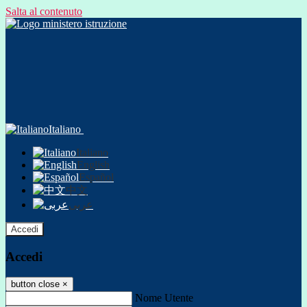
Salta al contenuto
Italiano
Italiano
English
Español
中文
عربى
Accedi
Accedi
button close
×
Nome Utente