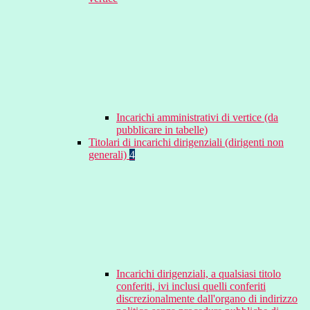
Incarichi amministrativi di vertice (da
pubblicare in tabelle)
Titolari di incarichi dirigenziali (dirigenti non
generali)
4
Incarichi dirigenziali, a qualsiasi titolo
conferiti, ivi inclusi quelli conferiti
discrezionalmente dall'organo di indirizzo