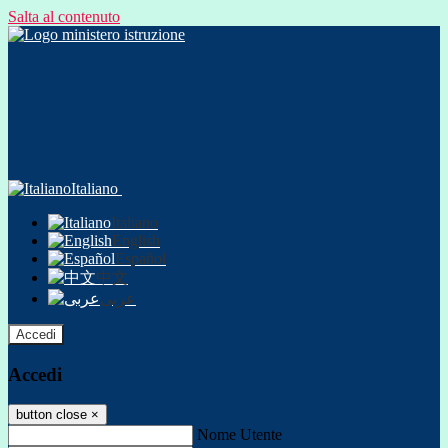
Salta al contenuto
Italiano
Italiano
English
Español
中文
عربى
Accedi
Accedi
button close
×
Nome Utente