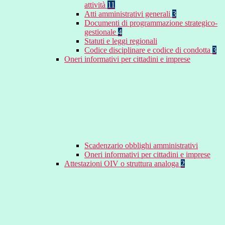
attività
11
Atti amministrativi generali
3
Documenti di programmazione strategico-
gestionale
4
Statuti e leggi regionali
Codice disciplinare e codice di condotta
3
Oneri informativi per cittadini e imprese
Scadenzario obblighi amministrativi
Oneri informativi per cittadini e imprese
Attestazioni OIV o struttura analoga
2