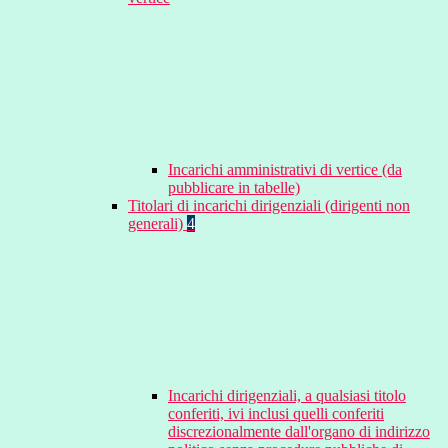
Incarichi amministrativi di vertice (da
pubblicare in tabelle)
Titolari di incarichi dirigenziali (dirigenti non
generali)
4
Incarichi dirigenziali, a qualsiasi titolo
conferiti, ivi inclusi quelli conferiti
discrezionalmente dall'organo di indirizzo