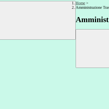
Home
>
Amministrazione Tra
Amministr