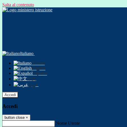
Salta al contenuto
Italiano
Italiano
English
Español
中文
عربى
Accedi
Accedi
button close
×
Nome Utente