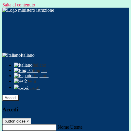
Salta al contenuto
Italiano
Italiano
English
Español
中文
عربى
Accedi
Accedi
button close
×
Nome Utente