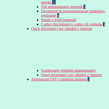
attività
11
Atti amministrativi generali
3
Documenti di programmazione strategico-
gestionale
4
Statuti e leggi regionali
Codice disciplinare e codice di condotta
3
Oneri informativi per cittadini e imprese
Scadenzario obblighi amministrativi
Oneri informativi per cittadini e imprese
Attestazioni OIV o struttura analoga
2