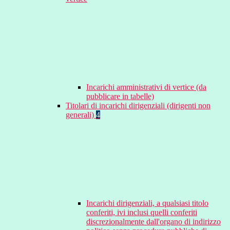
Incarichi amministrativi di vertice (da
pubblicare in tabelle)
Titolari di incarichi dirigenziali (dirigenti non
generali)
4
Incarichi dirigenziali, a qualsiasi titolo
conferiti, ivi inclusi quelli conferiti
discrezionalmente dall'organo di indirizzo