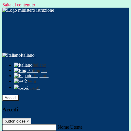
Salta al contenuto
Italiano
Italiano
English
Español
中文
عربى
Accedi
Accedi
button close
×
Nome Utente