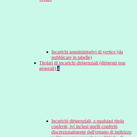
Incarichi amministrativi di vertice (da
pubblicare in tabelle)
Titolari di incarichi dirigenziali (dirigenti non
generali)
4
Incarichi dirigenziali, a qualsiasi titolo
conferiti, ivi inclusi quelli conferiti
discrezionalmente dall'organo di indirizzo