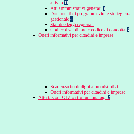
attività
11
Atti amministrativi generali
3
Documenti di programmazione strategico-
gestionale
4
Statuti e leggi regionali
Codice disciplinare e codice di condotta
3
Oneri informativi per cittadini e imprese
Scadenzario obblighi amministrativi
Oneri informativi per cittadini e imprese
Attestazioni OIV o struttura analoga
2