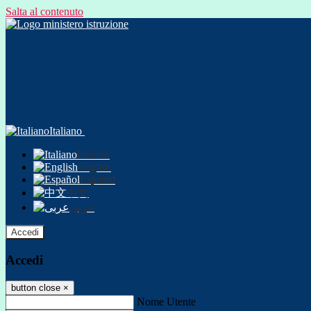
Salta al contenuto
Italiano
Italiano
English
Español
中文
عربى
Accedi
Accedi
button close
×
Nome Utente