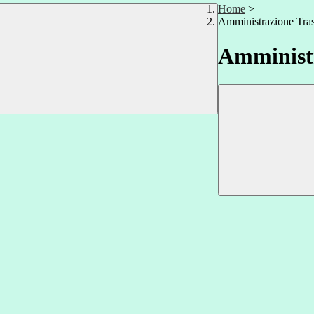
Home
>
Amministrazione Tra
Amministr