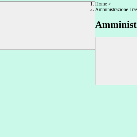
Home
>
Amministrazione Tra
Amministr