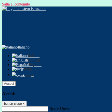
Salta al contenuto
Italiano
Italiano
English
Español
中文
عربى
Accedi
Accedi
button close
×
Nome Utente